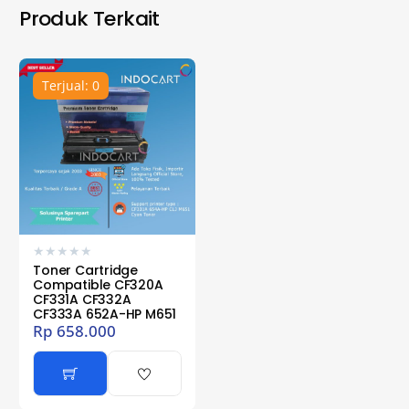
Produk Terkait
Terjual: 0
★
★
★
★
★
Toner Cartridge
Compatible CF320A
CF331A CF332A
CF333A 652A-HP M651
Rp
658.000