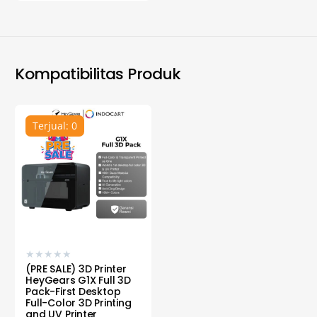
Kompatibilitas Produk
Terjual: 0
★
★
★
★
★
(PRE SALE) 3D Printer
HeyGears G1X Full 3D
Pack-First Desktop
Full-Color 3D Printing
and UV Printer