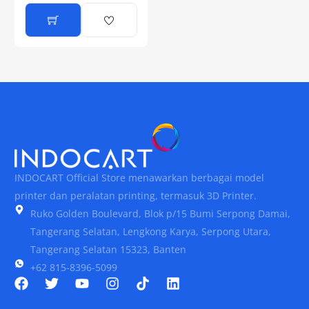
INDOCART Official Store menawarkan berbagai model
printer dan peralatan printing, termasuk 3D Printer.
Ruko Golden Boulevard, Blok p/15 Bumi Serpong Damai,
Tangerang Selatan, Lengkong Karya, Serpong Utara,
Tangerang Selatan 15323, Banten
+62 815-8396-5099