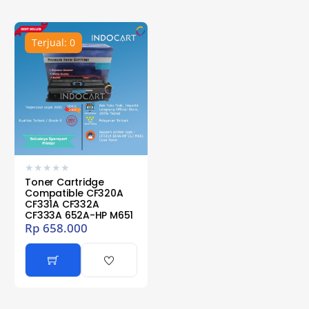
Terjual: 0
★
★
★
★
★
Toner Cartridge
Compatible CF320A
CF331A CF332A
CF333A 652A-HP M651
Rp
658.000