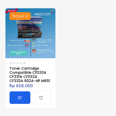
Terjual: 0
★
★
★
★
★
Toner Cartridge
Compatible CF320A
CF331A CF332A
CF333A 652A-HP M651
Rp
658.000