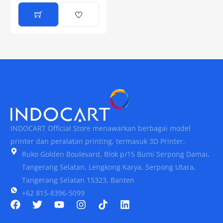
INDOCART Official Store menawarkan berbagai model
printer dan peralatan printing, termasuk 3D Printer.
Ruko Golden Boulevard, Blok p/15 Bumi Serpong Damai,
Tangerang Selatan, Lengkong Karya, Serpong Utara,
Tangerang Selatan 15323, Banten
+62 815-8396-5099