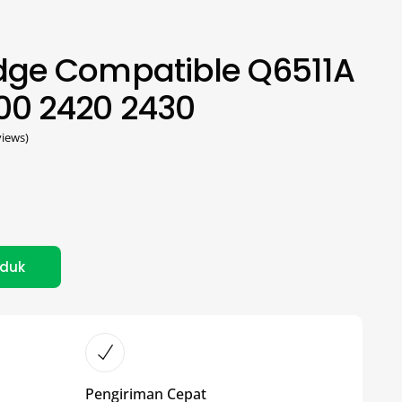
idge Compatible Q6511A
400 2420 2430
iews)
oduk
Pengiriman Cepat