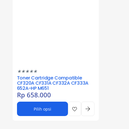
★
★
★
★
★
Toner Cartridge Compatible
CF320A CF331A CF332A CF333A
652A-HP M651
Rp
658.000
Pilih opsi