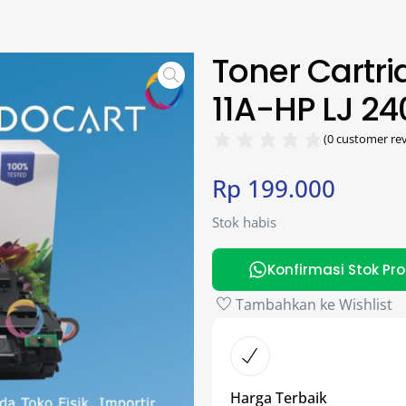
Toner Cartr
11A-HP LJ 2
(
0
customer rev
Rp
199.000
Stok habis
Konfirmasi Stok Pr
Tambahkan ke Wishlist
Harga Terbaik