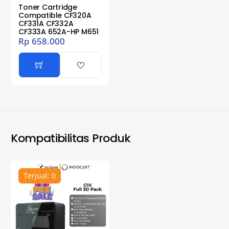
Toner Cartridge
Compatible CF320A
CF331A CF332A
CF333A 652A-HP M651
Rp
658.000
Kompatibilitas Produk
Terjual: 0