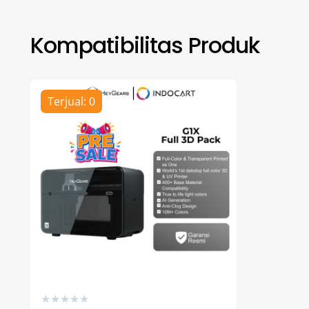
Kompatibilitas Produk
Terjual: 0
★
★
★
★
★