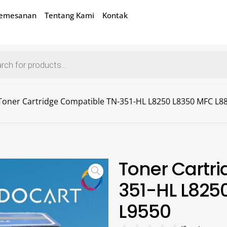
Pemesanan
Tentang Kami
Kontak
Toner Cartridge Compatible TN-351-HL L8250 L8350 MFC L8
Toner Cartr
351-HL L825
L9550