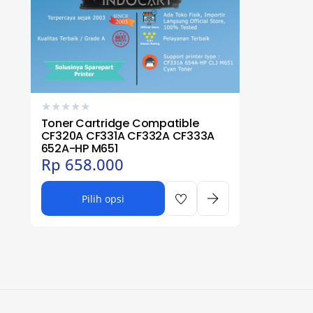
★
★
★
★
★
Toner Cartridge Compatible
CF320A CF331A CF332A CF333A
652A-HP M651
Rp
658.000
Pilih opsi