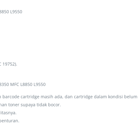
8850 L9550
C 19752).
8350 MFC L8850 L9550
barcode cartridge masih ada, dan cartridge dalam kondisi belum
an toner supaya tidak bocor.
litasnya.
benturan.