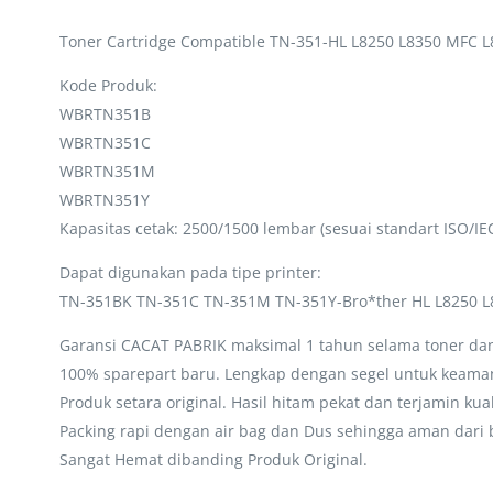
Toner Cartridge Compatible TN-351-HL L8250 L8350 MFC L
Kode Produk:
WBRTN351B
WBRTN351C
WBRTN351M
WBRTN351Y
Kapasitas cetak: 2500/1500 lembar (sesuai standart ISO/IE
Dapat digunakan pada tipe printer:
TN-351BK TN-351C TN-351M TN-351Y-Bro*ther HL L8250 L
Garansi CACAT PABRIK maksimal 1 tahun selama toner dan 
100% sparepart baru. Lengkap dengan segel untuk keaman
Produk setara original. Hasil hitam pekat dan terjamin kua
Packing rapi dengan air bag dan Dus sehingga aman dari 
Sangat Hemat dibanding Produk Original.