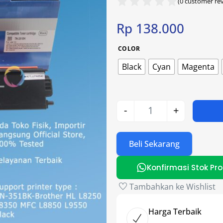
(
0
customer rev
Rp
138.000
COLOR
Black
Cyan
Magenta
-
+
Beli Sekarang
Konfirmasi Stok Pr
Tambahkan ke Wishlist
Harga Terbaik