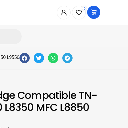
0
850 L9550
idge Compatible TN-
0 L8350 MFC L8850