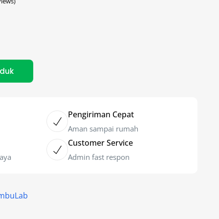
iews)
oduk
Pengiriman Cepat
Aman sampai rumah
Customer Service
caya
Admin fast respon
ambuLab