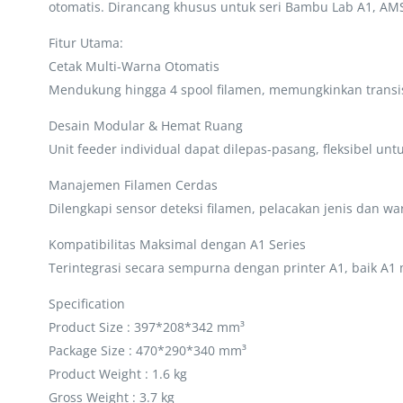
otomatis. Dirancang khusus untuk seri Bambu Lab A1, AM
Fitur Utama:
Cetak Multi-Warna Otomatis
Mendukung hingga 4 spool filamen, memungkinkan transi
Desain Modular & Hemat Ruang
Unit feeder individual dapat dilepas-pasang, fleksibel untu
Manajemen Filamen Cerdas
Dilengkapi sensor deteksi filamen, pelacakan jenis dan wa
Kompatibilitas Maksimal dengan A1 Series
Terintegrasi secara sempurna dengan printer A1, baik A1
Specification
Product Size : 397*208*342 mm³
Package Size : 470*290*340 mm³
Product Weight : 1.6 kg
Gross Weight : 3.7 kg