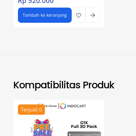
Rp
520.000
Tambah ke keranjang
Kompatibilitas Produk
Terjual: 0