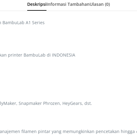
Deskripsi
Informasi Tambahan
Ulasan (0)
em BambuLab A1 Series
kan printer BambuLab di INDONESIA
lyMaker, Snapmaker Phrozen, HeyGears, dst.
 manajemen filamen pintar yang memungkinkan pencetakan hingga 4