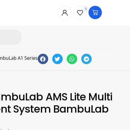
0
ambuLab A1 Series
ambuLab AMS Lite Multi
ment System BambuLab