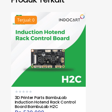
Terjual: 0
★
★
★
★
★
3D Printer Parts BambuLab
Induction Hotend Rack Control
Board BambuLab H2C