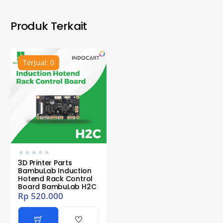
Produk Terkait
Terjual: 0
★
★
★
★
★
3D Printer Parts
BambuLab Induction
Hotend Rack Control
Board BambuLab H2C
Rp
520.000