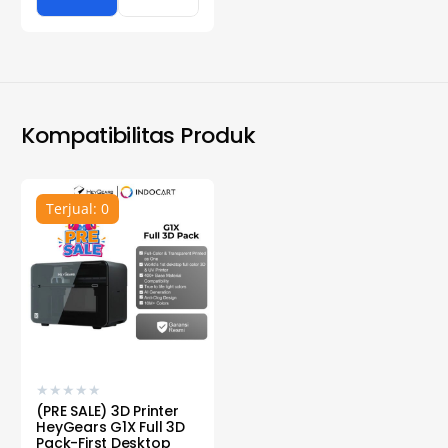
Kompatibilitas Produk
Terjual: 0
★
★
★
★
★
(PRE SALE) 3D Printer
HeyGears G1X Full 3D
Pack-First Desktop