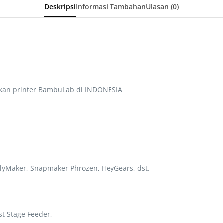
Deskripsi
Informasi Tambahan
Ulasan (0)
kan printer BambuLab di INDONESIA
lyMaker, Snapmaker Phrozen, HeyGears, dst.
t Stage Feeder,