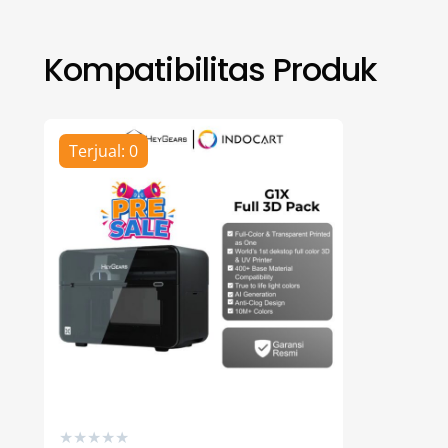
Kompatibilitas Produk
Terjual: 0
★
★
★
★
★