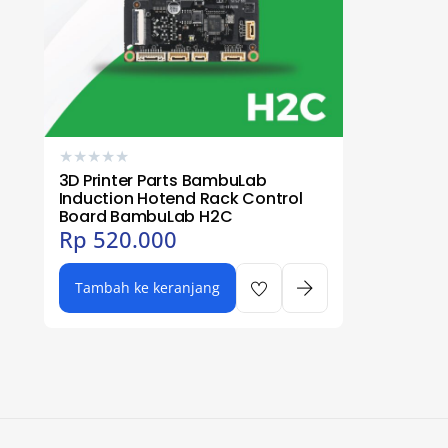
★
★
★
★
★
3D Printer Parts BambuLab
Induction Hotend Rack Control
Board BambuLab H2C
Rp
520.000
Tambah ke keranjang