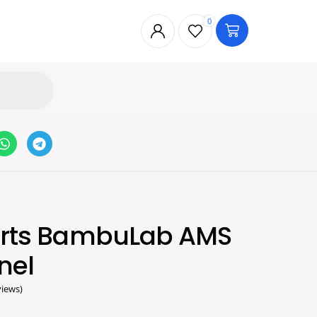
0
Parts BambuLab AMS
nel
iews)