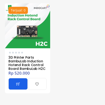
Terjual: 0
★
★
★
★
★
3D Printer Parts
BambuLab Induction
Hotend Rack Control
Board BambuLab H2C
Rp
520.000