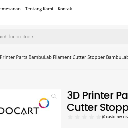
Pemesanan
Tentang Kami
Kontak
Printer Parts BambuLab Filament Cutter Stopper BambuLa
3D Printer 
Cutter Stop
(
0
customer rev