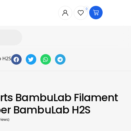
0
b H2S
Parts BambuLab Filament
per BambuLab H2S
iews)