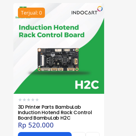
Terjual: 0
★
★
★
★
★
3D Printer Parts BambuLab
Induction Hotend Rack Control
Board BambuLab H2C
Rp
520.000