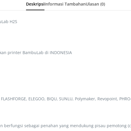
Deskripsi
Informasi Tambahan
Ulasan (0)
buLab H2S
kan printer BambuLab di INDONESIA
, FLASHFORGE, ELEGOO, BIQU, SUNLU, Polymaker, Revopoint, PHRO-
 dan berfungsi sebagai penahan yang mendukung pisau pemotong (c