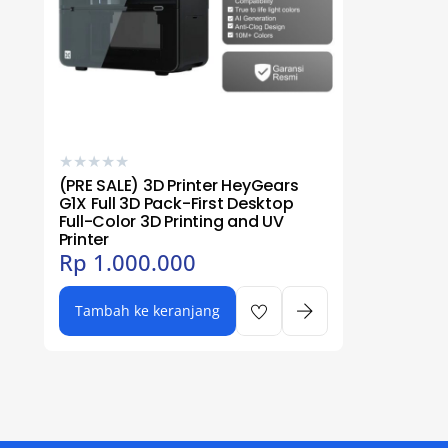
★
★
★
★
★
(PRE SALE) 3D Printer HeyGears
G1X Full 3D Pack-First Desktop
Full-Color 3D Printing and UV
Printer
Rp
1.000.000
Tambah ke keranjang