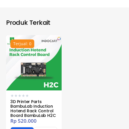
Produk Terkait
Terjual: 0
★
★
★
★
★
3D Printer Parts
BambuLab Induction
Hotend Rack Control
Board BambuLab H2C
Rp
520.000