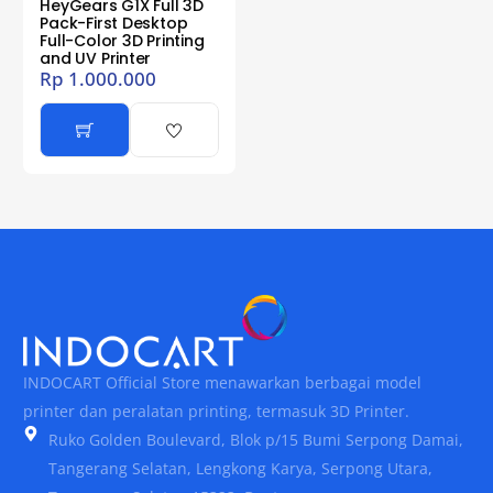
HeyGears G1X Full 3D
Pack-First Desktop
Full-Color 3D Printing
and UV Printer
Rp
1.000.000
INDOCART Official Store menawarkan berbagai model
printer dan peralatan printing, termasuk 3D Printer.
Ruko Golden Boulevard, Blok p/15 Bumi Serpong Damai,
Tangerang Selatan, Lengkong Karya, Serpong Utara,