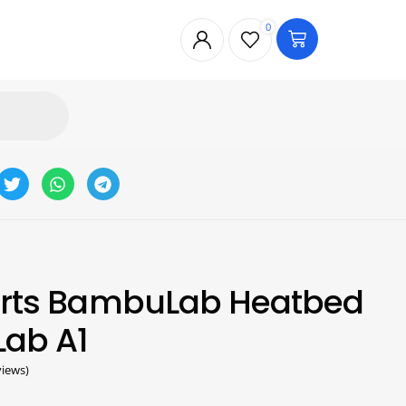
0
Parts BambuLab Heatbed
Lab A1
iews)