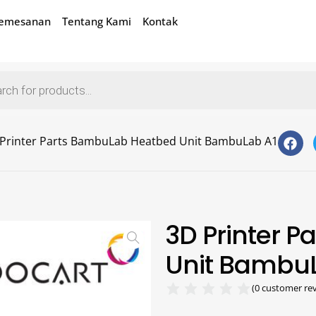
Pemesanan
Tentang Kami
Kontak
Printer Parts BambuLab Heatbed Unit BambuLab A1
3D Printer 
Unit Bambu
(
0
customer rev