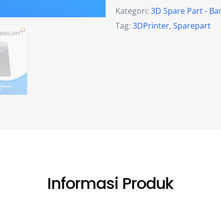
Kategori:
3D Spare Part - B
Tag:
3DPrinter
,
Sparepart
Informasi Produk