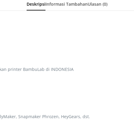
Deskripsi
Informasi Tambahan
Ulasan (0)
kan printer BambuLab di INDONESIA
lyMaker, Snapmaker Phrozen, HeyGears, dst.