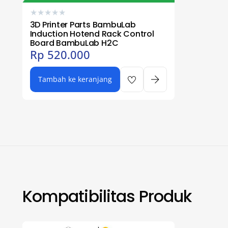
★
★
★
★
★
3D Printer Parts BambuLab
Induction Hotend Rack Control
Board BambuLab H2C
Rp
520.000
Tambah ke keranjang
Kompatibilitas Produk