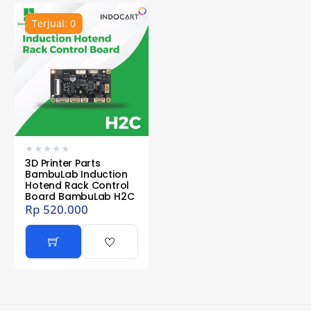
Terjual: 0
★
★
★
★
★
3D Printer Parts
BambuLab Induction
Hotend Rack Control
Board BambuLab H2C
Rp
520.000