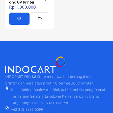
and UV Printer
Rp
1.000.000
INDOCART Official Store menawarkan berbagai model
printer dan peralatan printing, termasuk 3D Printer.
Ruko Golden Boulevard, Blok p/15 Bumi Serpong Damai,
Tangerang Selatan, Lengkong Karya, Serpong Utara,
Tangerang Selatan 15323, Banten
+62 815-8396-5099