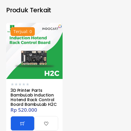
Produk Terkait
Terjual: 0
★
★
★
★
★
3D Printer Parts
BambuLab Induction
Hotend Rack Control
Board BambuLab H2C
Rp
520.000