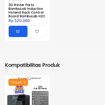
★
★
★
★
★
3D Printer Parts
BambuLab Induction
Hotend Rack Control
Board BambuLab H2C
Rp
520.000
Kompatibilitas Produk
Terjual: 0