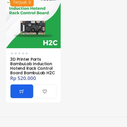
Terjual: 0
★
★
★
★
★
3D Printer Parts
BambuLab Induction
Hotend Rack Control
Board BambuLab H2C
Rp
520.000