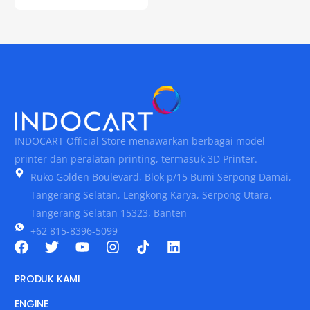
INDOCART Official Store menawarkan berbagai model
printer dan peralatan printing, termasuk 3D Printer.
Ruko Golden Boulevard, Blok p/15 Bumi Serpong Damai,
Tangerang Selatan, Lengkong Karya, Serpong Utara,
Tangerang Selatan 15323, Banten
+62 815-8396-5099
PRODUK KAMI
ENGINE