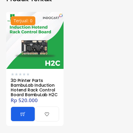
Terjual: 0
★
★
★
★
★
3D Printer Parts
BambuLab Induction
Hotend Rack Control
Board BambuLab H2C
Rp
520.000