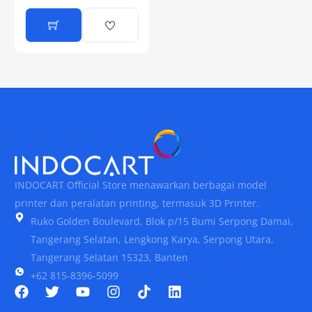
INDOCART Official Store menawarkan berbagai model
printer dan peralatan printing, termasuk 3D Printer.
Ruko Golden Boulevard, Blok p/15 Bumi Serpong Damai,
Tangerang Selatan, Lengkong Karya, Serpong Utara,
Tangerang Selatan 15323, Banten
+62 815-8396-5099