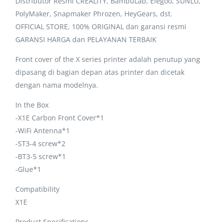
Distributor Resmi CREALITY, BambuLab, Elegoo, SUNLU,
PolyMaker, Snapmaker Phrozen, HeyGears, dst.
OFFICIAL STORE, 100% ORIGINAL dan garansi resmi
GARANSI HARGA dan PELAYANAN TERBAIK
Front cover of the X series printer adalah penutup yang
dipasang di bagian depan atas printer dan dicetak
dengan nama modelnya.
In the Box
-X1E Carbon Front Cover*1
-WiFi Antenna*1
-ST3-4 screw*2
-BT3-5 screw*1
-Glue*1
Compatibility
X1E
Product Specifications