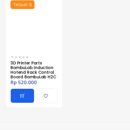
Terjual: 0
★
★
★
★
★
3D Printer Parts
BambuLab Induction
Hotend Rack Control
Board BambuLab H2C
Rp
520.000