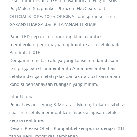
Distributor Resmi CREALITY, BambuLab, Elegoo, SUNLU,
PolyMaker, Snapmaker Phrozen, HeyGears, dst.
OFFICIAL STORE, 100% ORIGINAL dan garansi resmi
GARANSI HARGA dan PELAYANAN TERBAIK
Panel LED depan ini dirancang khusus untuk
memberikan pencahayaan optimal ke area cetak pada
BambuLab X1E.
Dengan intensitas cahaya yang konsisten dan desain
ramping, panel ini membantu Anda memantau hasil
cetakan dengan lebih jelas dan akurat, bahkan dalam
kondisi pencahayaan ruangan yang minim.
Fitur Utama:
Pencahayaan Terang & Merata – Meningkatkan visibilitas
saat mencetak, memudahkan inspeksi lapisan cetak
secara real-time.
Desain Presisi OEM – Kompatibel sempurna dengan X1E
tanpa perlu modifikasi tambahan.