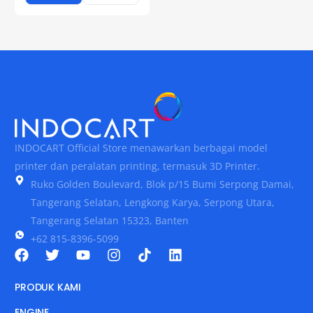
INDOCART Official Store menawarkan berbagai model
printer dan peralatan printing, termasuk 3D Printer.
Ruko Golden Boulevard, Blok p/15 Bumi Serpong Damai,
Tangerang Selatan, Lengkong Karya, Serpong Utara,
Tangerang Selatan 15323, Banten
+62 815-8396-5099
PRODUK KAMI
ENGINE