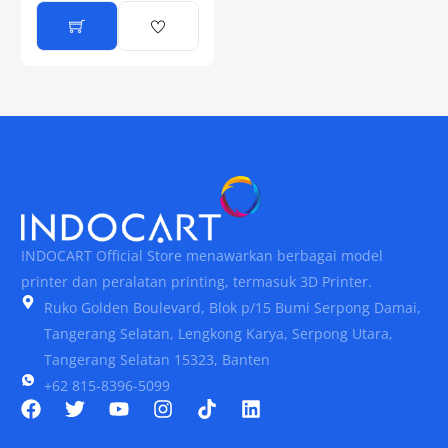
INDOCART Official Store menawarkan berbagai model
printer dan peralatan printing, termasuk 3D Printer.
Ruko Golden Boulevard, Blok p/15 Bumi Serpong Damai,
Tangerang Selatan, Lengkong Karya, Serpong Utara,
Tangerang Selatan 15323, Banten
+62 815-8396-5099