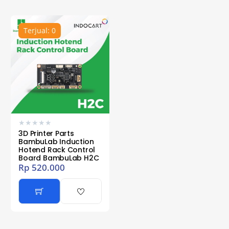
Terjual: 0
★
★
★
★
★
3D Printer Parts
BambuLab Induction
Hotend Rack Control
Board BambuLab H2C
Rp
520.000