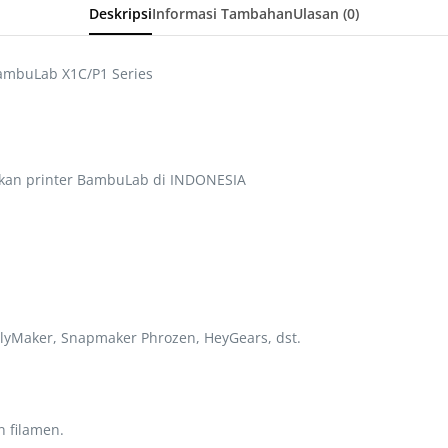
Deskripsi
Informasi Tambahan
Ulasan (0)
ambuLab X1C/P1 Series
kan printer BambuLab di INDONESIA
lyMaker, Snapmaker Phrozen, HeyGears, dst.
 filamen.