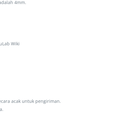
 adalah 4mm.
buLab Wiki
secara acak untuk pengiriman.
a.