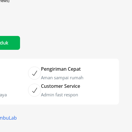
iews)
oduk
Pengiriman Cepat
Aman sampai rumah
Customer Service
caya
Admin fast respon
ambuLab