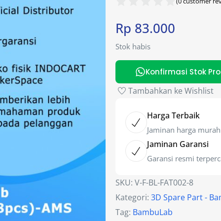
(
0
customer rev
Rp
83.000
Stok habis
Konfirmasi Stok Pr
Tambahkan ke Wishlist
Harga Terbaik
Jaminan harga murah
Jaminan Garansi
Garansi resmi terper
SKU:
V-F-BL-FAT002-8
Kategori:
3D Spare Part - B
Tag:
BambuLab