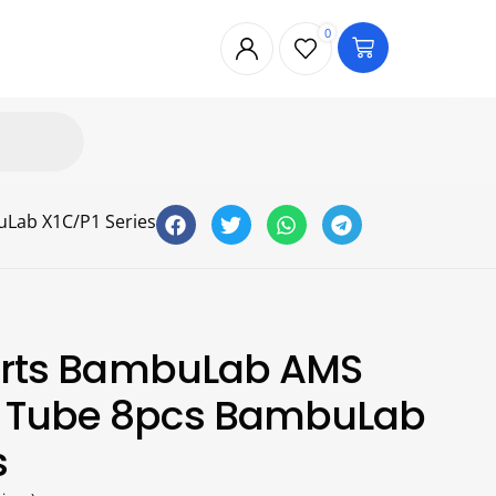
0
Lab X1C/P1 Series
Parts BambuLab AMS
 Tube 8pcs BambuLab
s