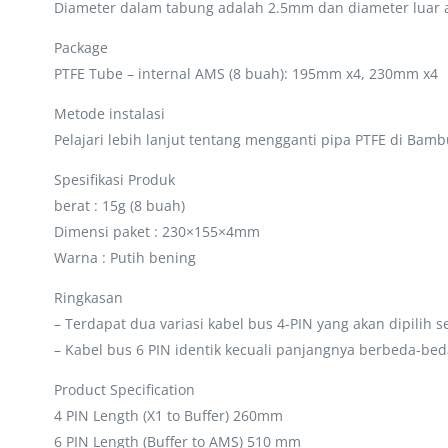
Diameter dalam tabung adalah 2.5mm dan diameter luar
Package
PTFE Tube – internal AMS (8 buah): 195mm x4, 230mm x4
Metode instalasi
Pelajari lebih lanjut tentang mengganti pipa PTFE di Bam
Spesifikasi Produk
berat : 15g (8 buah)
Dimensi paket : 230×155×4mm
Warna : Putih bening
Ringkasan
– Terdapat dua variasi kabel bus 4-PIN yang akan dipilih 
– Kabel bus 6 PIN identik kecuali panjangnya berbeda-bed
Product Specification
4 PIN Length (X1 to Buffer) 260mm
6 PIN Length (Buffer to AMS) 510 mm