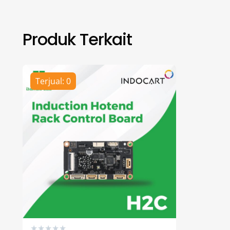
Produk Terkait
Terjual: 0
★
★
★
★
★