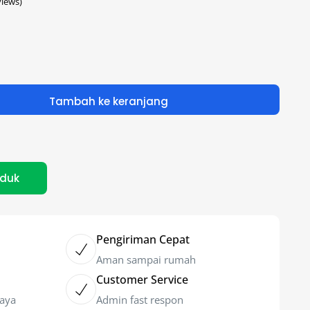
iews)
Tambah ke keranjang
oduk
Pengiriman Cepat
Aman sampai rumah
Customer Service
caya
Admin fast respon