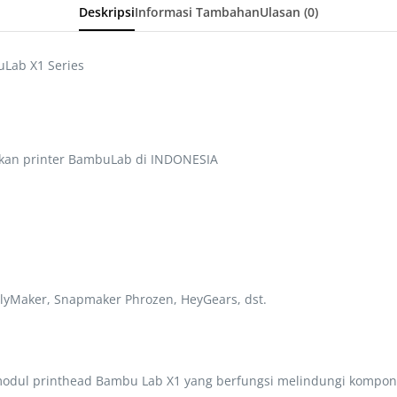
Deskripsi
Informasi Tambahan
Ulasan (0)
Lab X1 Series
kan printer BambuLab di INDONESIA
lyMaker, Snapmaker Phrozen, HeyGears, dst.
dul printhead Bambu Lab X1 yang berfungsi melindungi komponen 