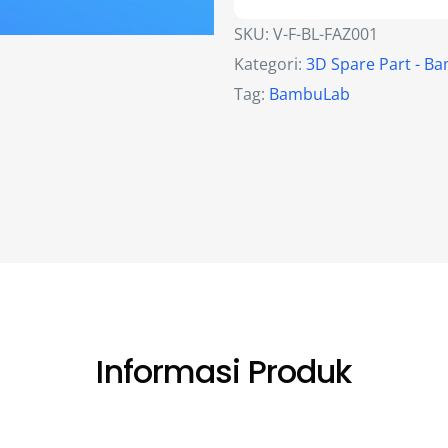
SKU:
V-F-BL-FAZ001
Kategori:
3D Spare Part - B
Tag:
BambuLab
Informasi Produk