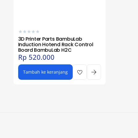
★
★
★
★
★
3D Printer Parts BambuLab
Induction Hotend Rack Control
Board BambuLab H2C
Rp
520.000
Tambah ke keranjang