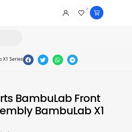
0
 X1 Series
Parts BambuLab Front
sembly BambuLab X1