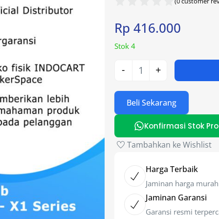
(
0
customer rev
Rp
416.000
Stok 4
-
+
Beli Sekarang
Konfirmasi Stok Pr
Tambahkan ke Wishlist
Harga Terbaik
Jaminan harga murah
Jaminan Garansi
Garansi resmi terper