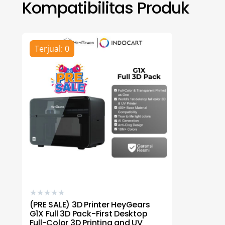
Kompatibilitas Produk
Terjual: 0
★
★
★
★
★
(PRE SALE) 3D Printer HeyGears
G1X Full 3D Pack-First Desktop
Full-Color 3D Printing and UV