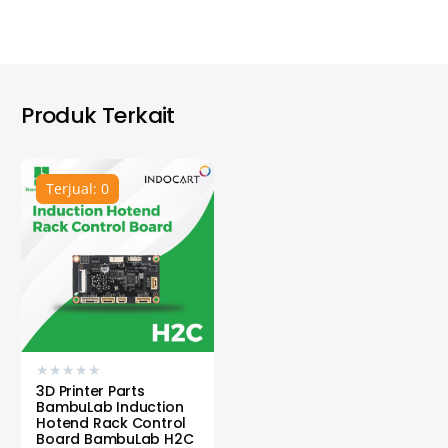
Produk Terkait
Terjual: 0
★
★
★
★
★
3D Printer Parts
BambuLab Induction
Hotend Rack Control
Board BambuLab H2C