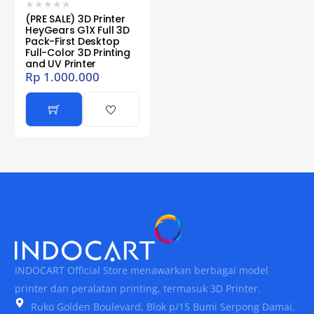
★
★
★
★
★
(PRE SALE) 3D Printer
HeyGears G1X Full 3D
Pack-First Desktop
Full-Color 3D Printing
and UV Printer
Rp
1.000.000
INDOCART Official Store menawarkan berbagai model
printer dan peralatan printing, termasuk 3D Printer.
Ruko Golden Boulevard, Blok p/15 Bumi Serpong Damai,