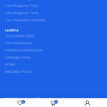
Cara Pengisian Tinta
Cara Pengisian Toner
Cara Perawatan Filament
LAINNYA
Tanya Jawab (FAQ)
Cara Pemesanan
Konfirmasi Pembayaran
Lowongan Kerja
Artikel
Kebijakan Privasi
2025 © IndoCart. All Rights Reserved.
0
0